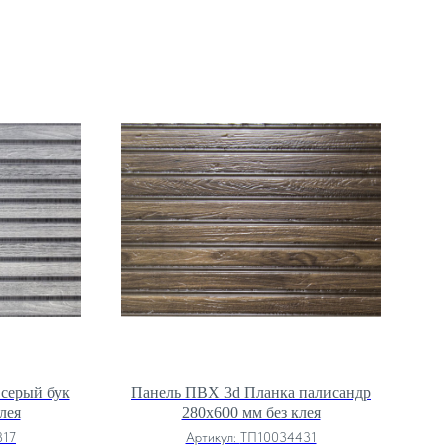
серый бук
Панель ПВХ 3d Планка палисандр
лея
280х600 мм без клея
817
Артикул:
ТП10034431