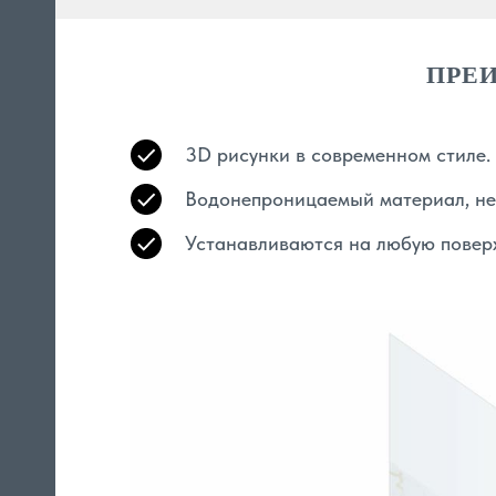
ПРЕ
3D рисунки в современном стиле.
Водонепроницаемый материал, не
Й
Устанавливаются на любую поверх
А
ВЕ