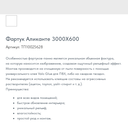
Фартук Аликанте 3000Х600
Артикул:
ТП10025628
Особенностью фартуков-панно является уникальная объемная фактура,
на которую наносится изображениие, создавая ощутимый рельефный эффект.
Монтаж производится на очищенную от пыли поверхность с помощью
универсального клея Valo Glue для ПВХ, либо на «жидкие гвозди».
Не рекомендуется использовать клеящие составы на агрессивных
растворителях (ацетон, тоулол, уайт-спирит и т. д.).
Преимущества:
для всех видов помещений;
быстрое обновление интерьера;
уникальный рельеф;
влагостойкость;
простой уход и монтаж.