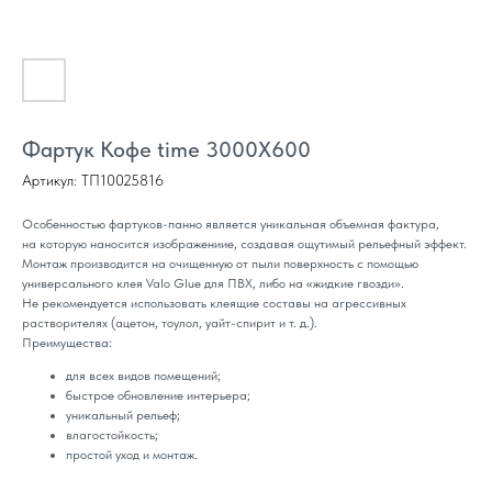
Фартук Кофе time 3000Х600
Артикул:
ТП10025816
Особенностью фартуков-панно является уникальная объемная фактура,
на которую наносится изображениие, создавая ощутимый рельефный эффект.
Монтаж производится на очищенную от пыли поверхность с помощью
универсального клея Valo Glue для ПВХ, либо на «жидкие гвозди».
Не рекомендуется использовать клеящие составы на агрессивных
растворителях (ацетон, тоулол, уайт-спирит и т. д.).
Преимущества:
для всех видов помещений;
быстрое обновление интерьера;
уникальный рельеф;
влагостойкость;
простой уход и монтаж.